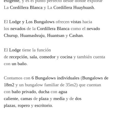
exigente
, y es el punto perfecto desde donde explorar
La
Cordillera Blanca
y La
Cordillera Huayhuash
.
El
Lodge y Los Bungalows
ofrecen
vistas
hacia
los
nevados
de la
Cordillera Blanca
como el
nevado
Churup
,
Huamashraju
,
Huantsan
y
Cashan
.
El
Lodge
tiene la función
de
recepción
,
sala
,
comedor
y
cocina
y también cuenta
con
un baño
.
Contamos con
6 Bungalows individuales
(
Bungalows de
18m2
y un bungalow familiar de 35m2) que cuentan
con
baño privado
,
ducha
con
agua
caliente
,
camas
de
plaza
y
media
y de
dos
plazas
,
ropero
y
escritorio
.